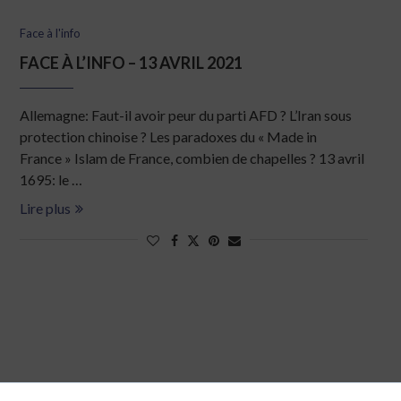
Face à l'info
FACE À L’INFO – 13 AVRIL 2021
Allemagne: Faut-il avoir peur du parti AFD ? L’Iran sous
protection chinoise ? Les paradoxes du « Made in
France » Islam de France, combien de chapelles ? 13 avril
1695: le …
Lire plus