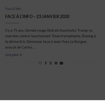
Face à l'info
FACE À L’INFO – 23 JANVIER 2020
Il y a 75 ans, l’armée rouge libérait Auschwitz Trump va
marcher contre l’avortement Tesla triomphante, Boeing à
la dérive Eric Zemmour face à Jean-Yves Le Borgne,
avocat de Carlos …
Lire plus