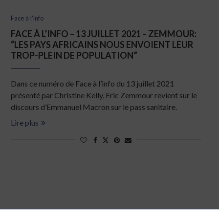
Face à l'info
FACE À L’INFO – 13 JUILLET 2021 – ZEMMOUR:
“LES PAYS AFRICAINS NOUS ENVOIENT LEUR
TROP-PLEIN DE POPULATION”
Dans ce numéro de Face à l’info du 13 juillet 2021
présenté par Christine Kelly, Eric Zemmour revient sur le
discours d’Emmanuel Macron sur le pass sanitaire.
Lire plus