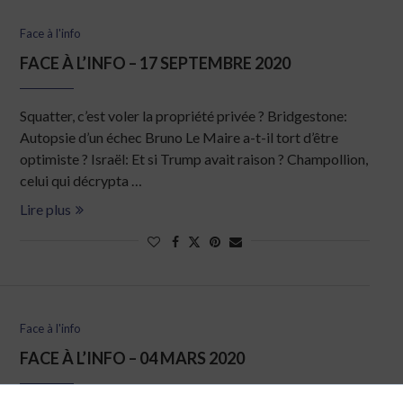
Face à l'info
FACE À L’INFO – 17 SEPTEMBRE 2020
Squatter, c’est voler la propriété privée ? Bridgestone:
Autopsie d’un échec Bruno Le Maire a-t-il tort d’être
optimiste ? Israël: Et si Trump avait raison ? Champollion,
celui qui décrypta …
Lire plus
Face à l'info
FACE À L’INFO – 04 MARS 2020