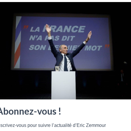
Coronavirus: gestion de crise très politique Fraude
fiscale: Prison ferme pour les Balkany Champollion :
Celui qui fît parler les pharaons Eric Zemmour face à Yves
Michaud
Lire plus
Abonnez-vous !
nscrivez-vous pour suivre l’actualité d’Eric Zemmour