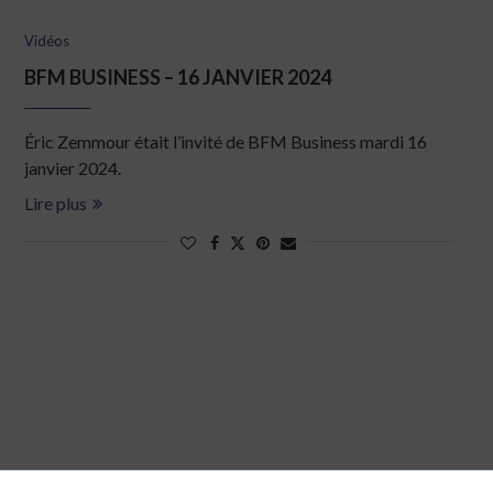
Vidéos
BFM BUSINESS – 16 JANVIER 2024
Éric Zemmour était l’invité de BFM Business mardi 16
janvier 2024.
Lire plus