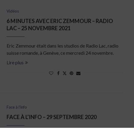
Vidéos
6 MINUTES AVEC ERIC ZEMMOUR – RADIO
LAC – 25 NOVEMBRE 2021
Eric Zemmour était dans les studios de Radio Lac, radio
suisse romande, à Genève, ce mercredi 24 novembre.
Lire plus
Face à l'info
FACE À L’INFO – 29 SEPTEMBRE 2020