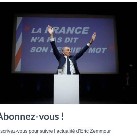
Procès filmés: dictature de la transparence ? Mineurs
isolés: une naïveté française ? 4000€, Genève vote le
SMIC le plus élevé du monde Trump promeut
« l’éducation patriotique » Le 29 septembre …
Lire plus
Abonnez-vous !
nscrivez-vous pour suivre l’actualité d’Eric Zemmour