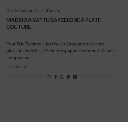
On n’est pas forcément d’accord
MADRID A BATTU BARCELONE À PLATE
COUTURE
Pour Éric Zemmour, la crise en Catalogne présente
plusieurs intérêts, à l’échelle espagnole comme à l’échelle
européenne.
Lire plus