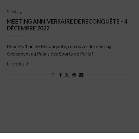
Meeting
MEETING ANNIVERSAIRE DE RECONQUÊTE – 4
DÉCEMBRE 2022
Pour les 1 an de Reconquête, retrouvez le meeting
événement au Palais des Sports de Paris !
Lire plus