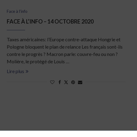
Face à l'info
FACE À L’INFO – 14 OCTOBRE 2020
Taxes américaines: l’Europe contre-attaque Hongrie et
Pologne bloquent le plan de relance Les français sont-ils
contre le progrès ? Macron parle: couvre-feu ou non ?
Molière, le protégé de Louis …
Lire plus