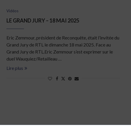
Vidéos
LE GRAND JURY – 18 MAI 2025
Eric Zemmour, président de Reconquête, était l’invitée du
Grand Jury de RTL le dimanche 18 mai 2025. Face au
Grand Jury de RTL.Eric Zemmour s’est exprimer sur le
duel Wauquiez/Retailleau …
Lire plus