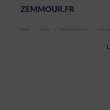
Accueil
Vidéos
Z comme Zemmour
La chron
L