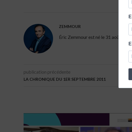
E
ZEMMOUR
Éric Zemmour est né le 31 août 1958 à 
E
publication précédente
LA CHRONIQUE DU 1ER SEPTEMBRE 2011