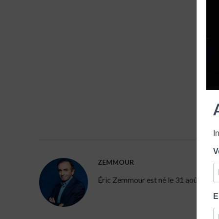
I
V
ZEMMOUR
Éric Zemmour est né le 31 août 1958 à 
E