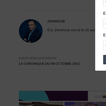
E
ZEMMOUR
Éric Zemmour est né le 31 août 1958 à 
E
publication précédente
LA CHRONIQUE DU 04 OCTOBRE 2011