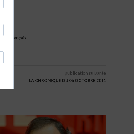
miste français
publication suivante
LA CHRONIQUE DU 06 OCTOBRE 2011