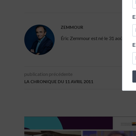
E
ZEMMOUR
Éric Zemmour est né le 31 août 1958 à 
E
publication précédente
LA CHRONIQUE DU 11 AVRIL 2011