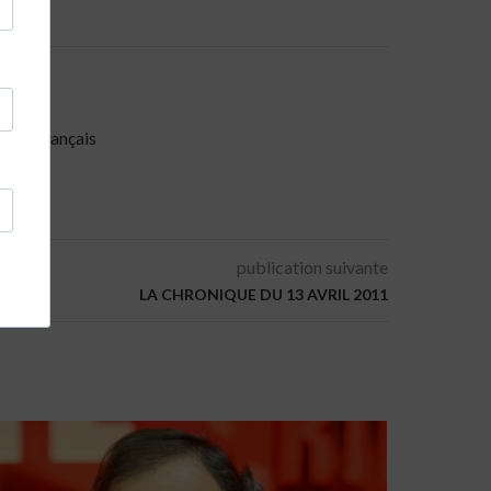
miste français
publication suivante
LA CHRONIQUE DU 13 AVRIL 2011