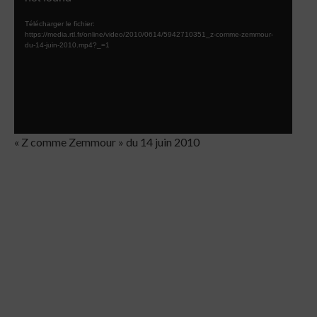
Télécharger le fichier:
https://media.rtl.fr/online/video/2010/0614/5942710351_z-comme-zemmour-
du-14-juin-2010.mp4?_=1
« Z comme Zemmour » du 14 juin 2010