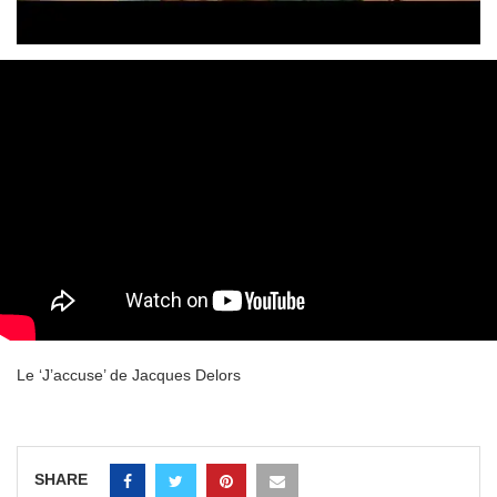
Le ‘J’accuse’ de Jacques Delors
SHARE