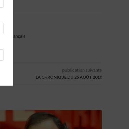
miste français
publication suivante
LA CHRONIQUE DU 25 AOÛT 2010