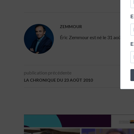
E
ZEMMOUR
Éric Zemmour est né le 31 août 1958 à 
E
publication précédente
LA CHRONIQUE DU 23 AOÛT 2010