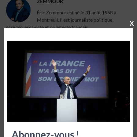
ZEMMOUR
Éric Zemmour est né le 31 août 1958 à
Montreuil. Il est journaliste politique,
X
écrivain, essayiste et polémiste français
publication précédente
LA CHRONIQUE DU 25 NOVEMBRE 2010
publication suivante
LA CHRONIQUE DU 29 NOVEMBRE 2010
VOUS POURRIEZ AUSSI APPRECIER
Abonnez-vous !