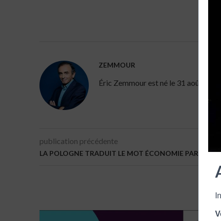
ZEMMOUR
Éric Zemmour est né le 31 août 1958 à 
publication précédente
LA POLOGNE TRADUIT LE MOT ÉCONOMIE PAR EURO
I
V