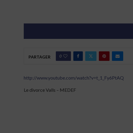
0
PARTAGER
http://www.youtube.com/watch?v=t_1_Fy6PtAQ
Le divorce Valls – MEDEF