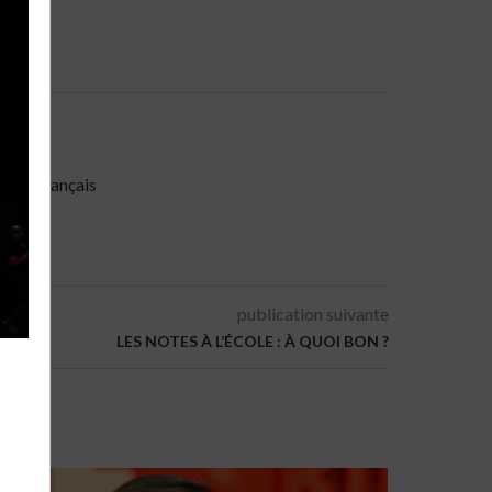
miste français
publication suivante
LES NOTES À L’ÉCOLE : À QUOI BON ?