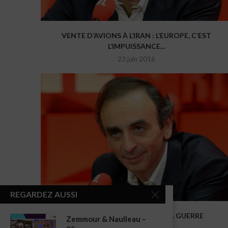
VENTE D’AVIONS À L’IRAN : L’EUROPE, C’EST
L’IMPUISSANCE...
23 juin 2016
REGARDEZ AUSSI
EURO 2016 : LE FOOT, C’EST LA GUERRE
Zemmour & Naulleau –