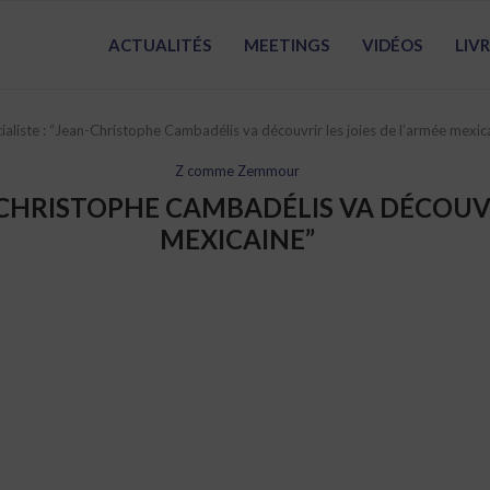
ACTUALITÉS
MEETINGS
VIDÉOS
LIV
cialiste : “Jean-Christophe Cambadélis va découvrir les joies de l’armée mexic
Z comme Zemmour
N-CHRISTOPHE CAMBADÉLIS VA DÉCOUVR
MEXICAINE”