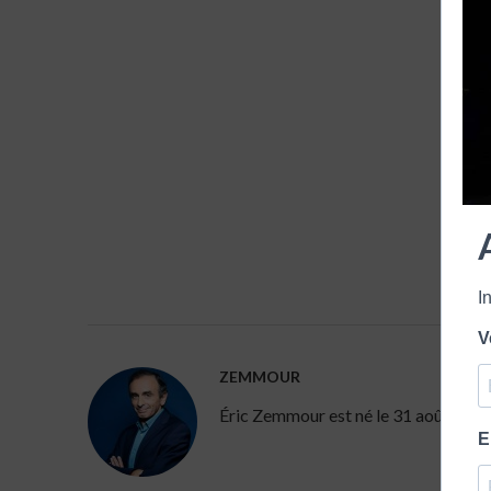
I
V
ZEMMOUR
Éric Zemmour est né le 31 août 1958 à 
E