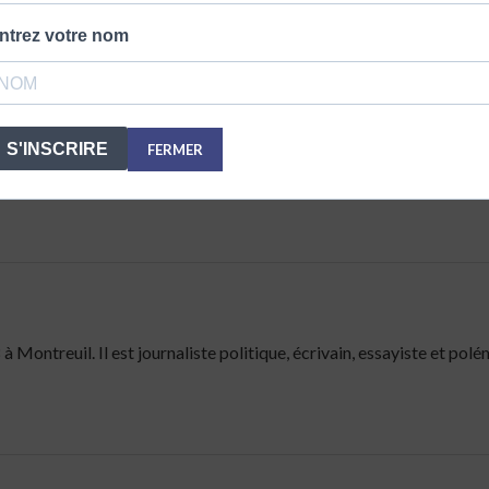
ntrez votre nom
S'INSCRIRE
FERMER
Montreuil. Il est journaliste politique, écrivain, essayiste et polé