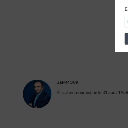
E
ZEMMOUR
Éric Zemmour est né le 31 août 1958 à 