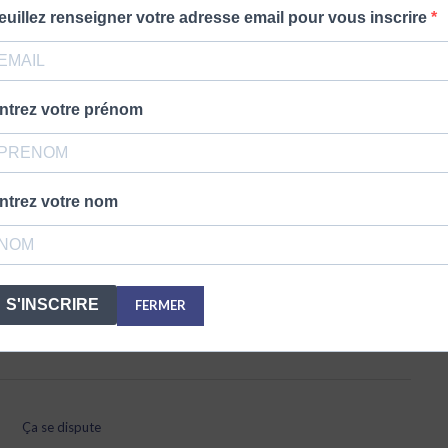
euillez renseigner votre adresse email pour vous inscrire
Ça se dispute
ntrez votre prénom
FEUX DE CHEMINÉE: SÉGOLÈNE ROYAL
RALLUME LA FLAMME
ntrez votre nom
Feux de cheminée: Ségolène Royal rallume la flamme
Lire plus
S'INSCRIRE
FERMER
Ça se dispute