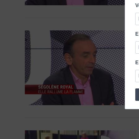
V
E
E