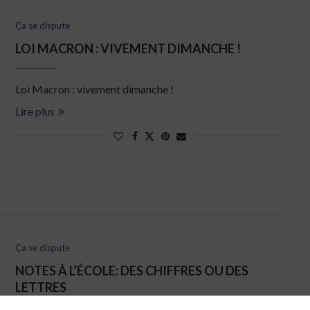
Ça se dispute
LOI MACRON : VIVEMENT DIMANCHE !
Loi Macron : vivement dimanche !
Lire plus
Ça se dispute
NOTES À L’ÉCOLE: DES CHIFFRES OU DES
LETTRES