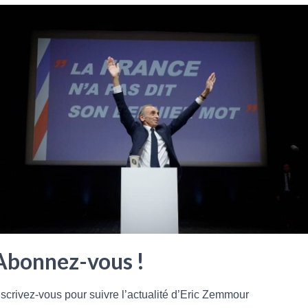
Notes à l’école: des chiffres ou des lettres
Lire plus
Ça se dispute
MARINE LE PEN : LA TORTURE À LA QUESTION
Marine Le Pen : la torture à la question
Lire plus
Abonnez-vous !
nscrivez-vous pour suivre l’actualité d’Eric Zemmour