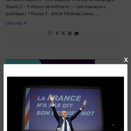
Round 2 – Tribunes de militaires : « Une manœuvre
politique » ? Round 3 – Bill et Melinda Gates : …
Lire plus
X