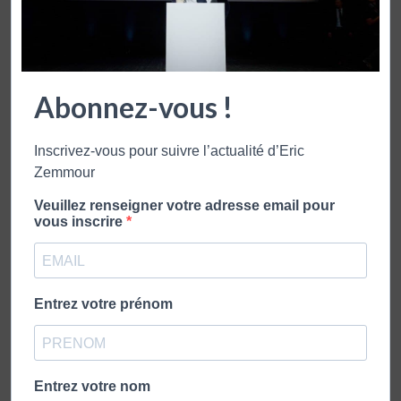
Zemmour & Naulleau
ZEMMOUR & NAULLEAU – 5 MAI 2021
Abonnez-vous !
Le match Round 1 – Il y a 40 ans, François Mitterrand à
l’Élysée Round 2 – La France : le pays des ultra-riches ?
Inscrivez-vous pour suivre l’actualité d’Eric
Crise à LR : deux …
Zemmour
Lire plus
Veuillez renseigner votre adresse email pour
vous inscrire
PUBLICATIONS PLUS RÉCENTES
Entrez votre prénom
PUBLICATIONS PLUS ANCIENNES
Entrez votre nom