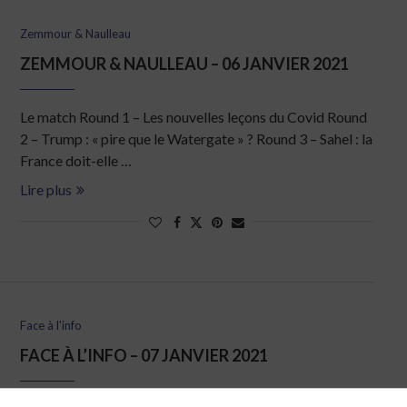
Zemmour & Naulleau
ZEMMOUR & NAULLEAU – 06 JANVIER 2021
Le match Round 1 – Les nouvelles leçons du Covid Round
2 – Trump : « pire que le Watergate » ? Round 3 – Sahel : la
France doit-elle …
Lire plus
Face à l'info
FACE À L’INFO – 07 JANVIER 2021