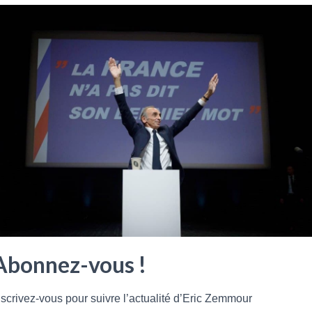
De quoi l’insurrection est-elle le nom ? Jean Castex:
premier ministre secondaire ? Les métaux rares: le nouvel
or noir ? Hong Kong: la loi de Pékin réprime l’opposition
7 …
Lire plus
Abonnez-vous !
nscrivez-vous pour suivre l’actualité d’Eric Zemmour