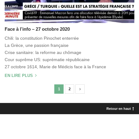
Face à l’info – 27 octobre 2020
Chili: la constitution Pinochet enterrée
La Grèce, une passion française
Crise sanitaire: la reforme au chômage
Cour suprême US: suprématie républicaine
27 octobre 1614, Marie de Médicis face à la France
EN LIRE PLUS
1
2
N
a
v
Retour en haut
i
g
a