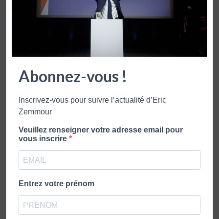
Face à l'info
Vidéos
FACE À L’INFO – 05 DÉCEMBRE 2019
Abonnez-vous !
Grève: Où est passé le service minimum ? 180
Inscrivez-vous pour suivre l’actualité d’Eric
intellectuels en soutien aux luttes sociales Des sardines
Zemmour
pour mettre en boîte Mattéo Salvini Eric Zemmour face
à Michel Maffesoli
Veuillez renseigner votre adresse email pour
vous inscrire
Lire plus
Entrez votre prénom
PUBLICATIONS PLUS RÉCENTES
PUBLICATIONS PLUS ANCIENNES