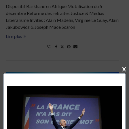
Dispositif Barkhane en Afrique Mobilisation du 5
décembre Reforme des retraites Justice & Médias
Libéralisme Invités : Alain Madelin, Virginie Le Guay, Alain
Jakubowicz & Joseph Macé Scaron
Lire plus
X