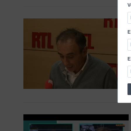
V
E
E