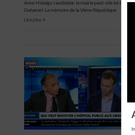
Anne Hidalgo candidate: la mairie peut-elle lui échappe
Duhamel: La mémoire de la Vème République
Lire plus
I