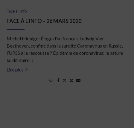
Face à l'info
FACE À L’INFO – 26 MARS 2020
Michel Hidalgo: Éloge d’un français Ludwig Van
Beethoven, confiné dans la surdité Coronavirus en Russie,
l’URSS à la rescousse ? Épidémie de coronavirus: la nature
lui dit merci ?
Lire plus