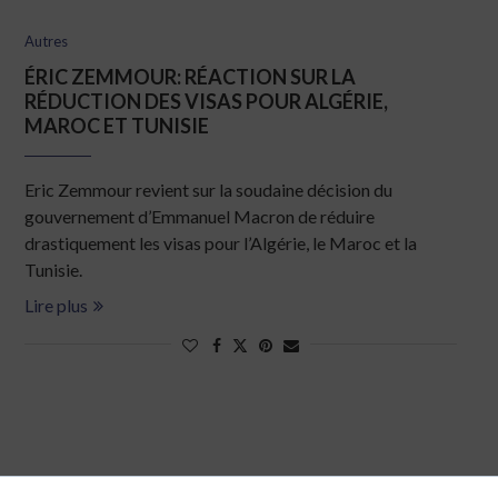
Autres
ÉRIC ZEMMOUR: RÉACTION SUR LA
RÉDUCTION DES VISAS POUR ALGÉRIE,
MAROC ET TUNISIE
Eric Zemmour revient sur la soudaine décision du
gouvernement d’Emmanuel Macron de réduire
drastiquement les visas pour l’Algérie, le Maroc et la
Tunisie.
Lire plus