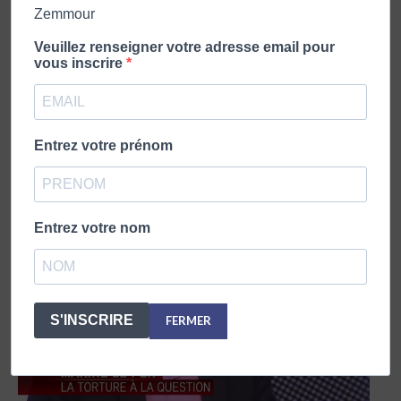
Zemmour
Veuillez renseigner votre adresse email pour
vous inscrire
NOTES À L’ÉCOLE: DES CHIFFRES OU DES LETTRES
Entrez votre prénom
12 décembre 2014
Entrez votre nom
S'INSCRIRE
FERMER