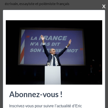
écrivain, essayiste et polémiste français
X
publication précédente
UNE LOI CONTRE LA FESSÉE ? IL Y A DES CLAQUES QUI SE
PERDENT
publication suivante
LOI TAUBIRA : FAUT-IL ABROGER NICOLAS SARKOZY ?
VOUS POURRIEZ AUSSI APPRECIER
Abonnez-vous !
Inscrivez-vous pour suivre l’actualité d’Eric