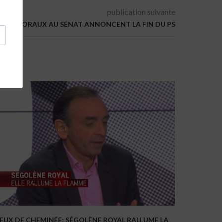
publication suivante
S ÉLECTORAUX AU SÉNAT ANNONCENT LA FIN DU PS
EUX DE CHEMINÉE: SÉGOLÈNE ROYAL RALLUME LA