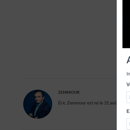
I
V
ZEMMOUR
Éric Zemmour est né le 31 août 1958 à 
E