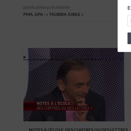
publication précédente
E
PMA, GPA : « TAUBIRA JUBILE »
NOTES À L’ÉCOLE: DES CHIFFRES OU DES LETTRES