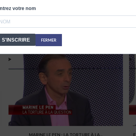
ntrez votre nom
LES RÉSULTAT
VOUS POURRIEZ AUSSI APPRECIER
S'INSCRIRE
FERMER
MARINE LE PEN : LA TORTURE À LA...
F