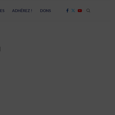
RES
ADHÉREZ !
DONS
I