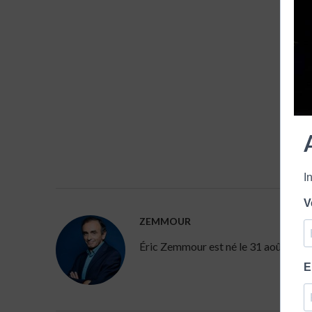
I
V
ZEMMOUR
Éric Zemmour est né le 31 août 1958 à 
E