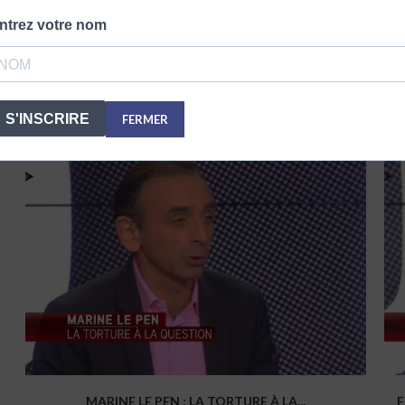
ntrez votre nom
LA PREMIÈRE VI
VOUS POURRIEZ AUSSI APPRECIER
S'INSCRIRE
FERMER
MARINE LE PEN : LA TORTURE À LA...
F