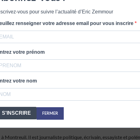
nscrivez-vous pour suivre l’actualité d’Eric Zemmour
euillez renseigner votre adresse email pour vous inscrire
ntrez votre prénom
ns ce navigateur pour la prochaine fois où je commenterai
ntrez votre nom
S'INSCRIRE
FERMER
Montreuil. Il est journaliste politique, écrivain, essayiste et polé