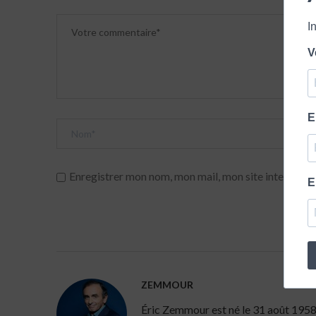
I
V
E
Enregistrer mon nom, mon mail, mon site internet da
E
ZEMMOUR
Éric Zemmour est né le 31 août 1958 à 