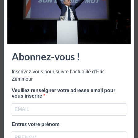
Abonnez-vous !
Inscrivez-vous pour suivre l’actualité d’Eric
Enregistrer mon nom, mon mail, mon site internet dans
Zemmour
ce navigateur pour la prochaine fois où je commenterai
Veuillez renseigner votre adresse email pour
vous inscrire
Entrez votre prénom
ZEMMOUR