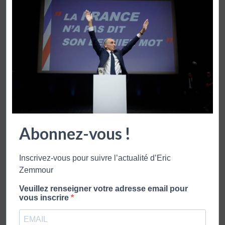
ZEMMOUR
Éric Zemmour est né le 31 août 1958 à
Montreuil. Il est journaliste politique,
écrivain, essayiste et polémiste français
Abonnez-vous !
publication précédente
ZEMMOUR & NAULLEAU – 7 DÉCEMBRE 2016
Inscrivez-vous pour suivre l’actualité d’Eric
publication suivante
Zemmour
ZEMMOUR & NAULLEAU – 14 DÉCEMBRE 2016
Veuillez renseigner votre adresse email pour
vous inscrire
VOUS POURRIEZ AUSSI APPRECIER