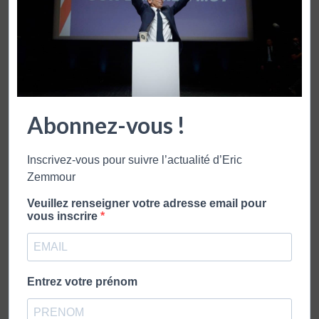
Éric Zemmour est né le 31 août 1958 à
Montreuil. Il est journaliste politique,
écrivain, essayiste et polémiste français
Abonnez-vous !
publication précédente
ÉRIC ZEMMOUR: « LE 7 JANVIER 2015 EST NOTRE 11
SEPTEMBRE »
Inscrivez-vous pour suivre l’actualité d’Eric
publication suivante
Zemmour
DIMANCHE, L’ÉCRAN DE TÉLÉVISION ÉTAIT COUPÉ EN
Veuillez renseigner votre adresse email pour
DEUX
vous inscrire
VOUS POURRIEZ AUSSI APPRECIER
Entrez votre prénom