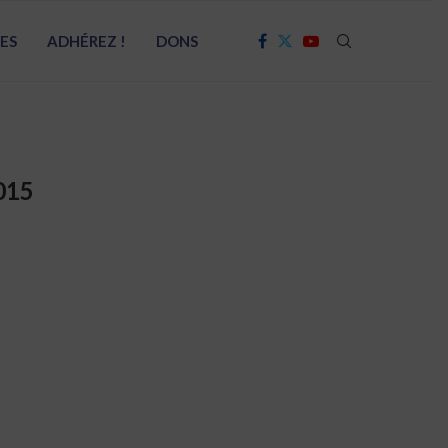
RES
ADHÉREZ !
DONS
015