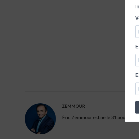
I
V
E
E
ZEMMOUR
Éric Zemmour est né le 31 août 1958 à 