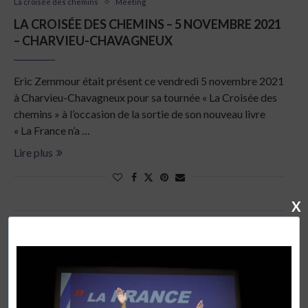
La croisée des chemins
Meeting
LA CROISÉE DES CHEMINS – 5 NOVEMBRE 2021
– CHARVIEU-CHAVAGNEUX
Eric Zemmour était présent ce vendredi 5 novembre 2021
à Charvieu-Chavagneux pour sa tournée « La Croisée des
chemins » à l’occasion de la sortie de son nouveau livre
« La France n’a …
Lire plus
X