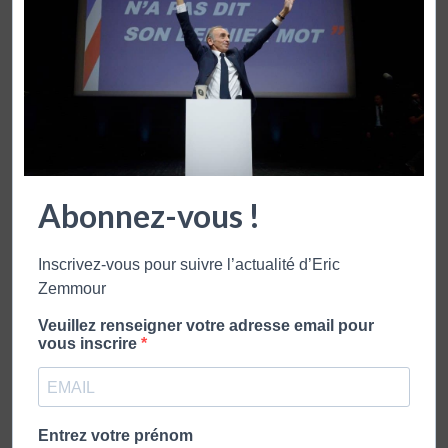
La croisée des chemins
Meeting
Abonnez-vous !
LA CROISÉE DES CHEMINS – NANTES – 30
OCTOBRE 2021
Inscrivez-vous pour suivre l’actualité d’Eric
Zemmour
Eric Zemmour était présent ce samedi 30 octobre 2021 à
Veuillez renseigner votre adresse email pour
Nantes pour sa tournée « La Croisée des chemins » à
vous inscrire
l’occasion de la sortie de son nouveau livre « La France n’a
…
Lire plus
Entrez votre prénom