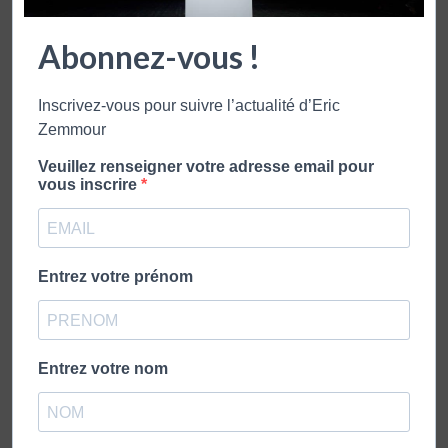
Abonnez-vous !
ZEMMOUR
Inscrivez-vous pour suivre l’actualité d’Eric
Éric Zemmour est né le 31 août 1958 à
Zemmour
Montreuil. Il est journaliste politique,
Veuillez renseigner votre adresse email pour
écrivain, essayiste et polémiste français
vous inscrire
publication précédente
Entrez votre prénom
ERIC ZEMMOUR SUR BFMTV : NOUS AVONS IMPORTÉ LE
HAMAS À ARRAS – 15 OCTOBRE 2023
publication suivante
Entrez votre nom
LES 4 VÉRITÉS – 19 OCTOBRE 2023 – FRANCE 2
VOUS POURRIEZ AUSSI APPRECIER