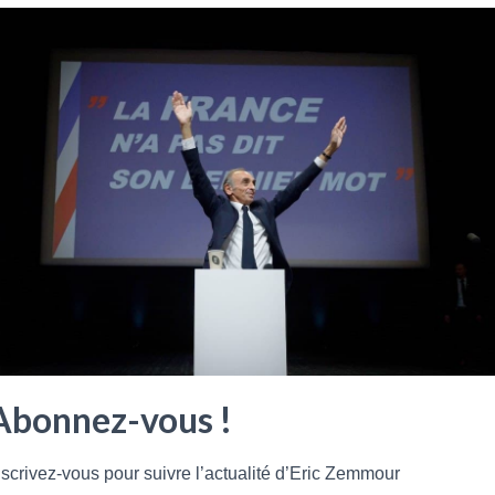
Le parti Reconquête du candidat à l’élection
présidentielle Éric Zemmour a dépassé les 100.000
adhérents.
Lire plus
News
RECONQUÊTE, LE PARTI D’ERIC ZEMMOUR,
COMPTE DÉJÀ 15 000 ADHÉRENTS EN 24H !
Annoncé lors du meeting d’Eric Zemmour à Villepinte, le
Abonnez-vous !
nouveau parti Reconquête compte déjà 15 000 adhérents
en 24h.
nscrivez-vous pour suivre l’actualité d’Eric Zemmour
Lire plus