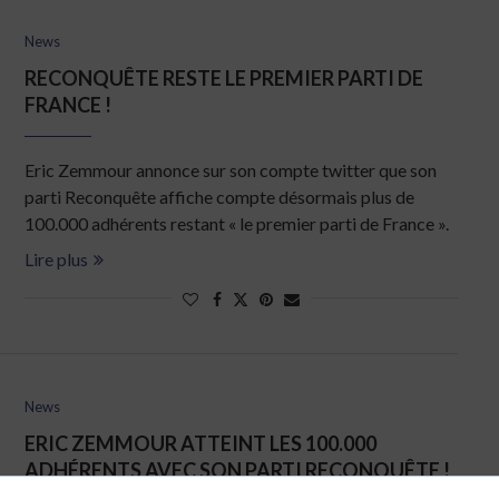
News
RECONQUÊTE RESTE LE PREMIER PARTI DE
FRANCE !
Eric Zemmour annonce sur son compte twitter que son
parti Reconquête affiche compte désormais plus de
100.000 adhérents restant « le premier parti de France ».
Lire plus
News
ERIC ZEMMOUR ATTEINT LES 100.000
ADHÉRENTS AVEC SON PARTI RECONQUÊTE !