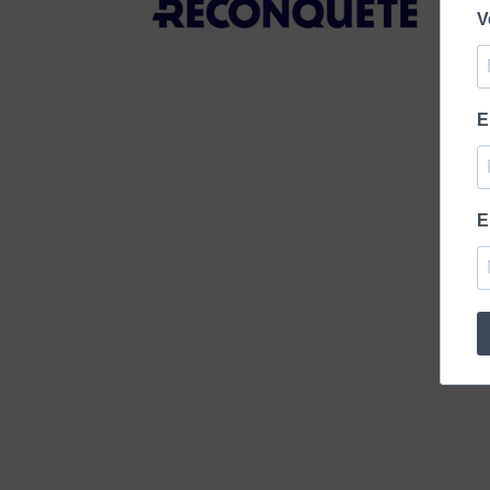
V
E
E