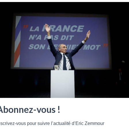
Pour porter sa voix dans les douze territoires ultramarins
et travailler à des propositions spécifiques, le candidat de
Reconquête! peut d’ici là compter sur une nouvelle prise
de guerre.
Lire plus
Abonnez-vous !
nscrivez-vous pour suivre l’actualité d’Eric Zemmour