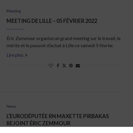
Meeting
MEETING DE LILLE – 05 FÉVRIER 2022
Éric Zemmour organise un grand meeting sur le travail, le
mérite et le pouvoir d’achat à Lille ce samedi 5 février.
Lire plus
News
L’EURODÉPUTÉE RN MAXETTE PIRBAKAS
REJOINT ÉRIC ZEMMOUR