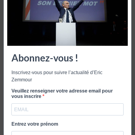
On n’est pas forcément d’accord
IL Y A DU PATHÉTIQUE DANS L’APPEL AU
Abonnez-vous !
SECOURS DE VALLS DEVANT SON
ORDINATEUR
Inscrivez-vous pour suivre l’actualité d’Eric
Zemmour
L’ancien premier ministre, dans une situation très délicate
Veuillez renseigner votre adresse email pour
pour les prochaines législatives, apprend que la
vous inscrire
vengeance est un plat qui se mange brûlant.
Lire plus
Entrez votre prénom