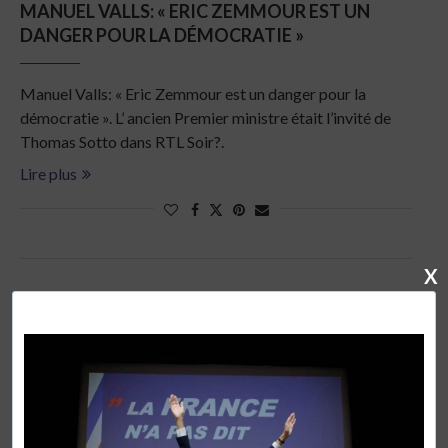
MANUEL VALLS: « ERIC ZEMMOUR EST UN
DANGER POUR LA DÉMOCRATIE »
Manuel Valls: « Eric Zemmour est un danger pour la
démocratie ». L’ ancien Premier ministre était l’invité de
Thomas Sotto dans RTL Soir?.
Lire plus
X