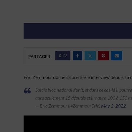
0
PARTAGER
Eric Zemmour donne sa première interview depuis sa dé
Soit le bloc national s'unit, et dans ce cas-là il pou
aura seulement 15 députés et il y aura 100 à 150 m
— Eric Zemmour (@ZemmourEric)
May 2, 2022