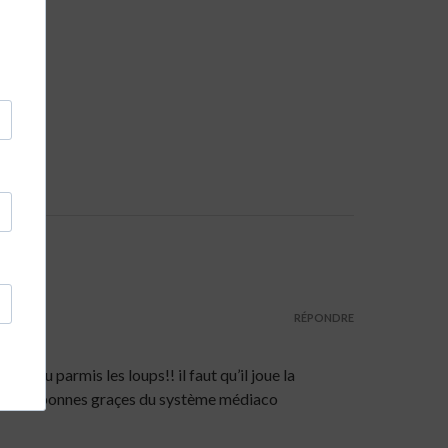
RÉPONDRE
gneau parmis les loups!! il faut qu’il joue la
dans les bonnes graçes du système médiaco