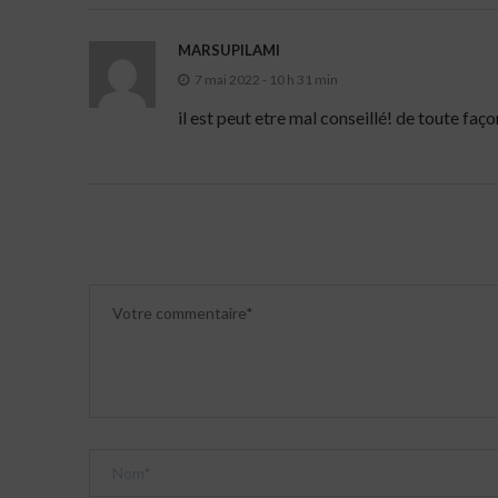
MARSUPILAMI
7 mai 2022 - 10 h 31 min
il est peut etre mal conseillé! de toute fa