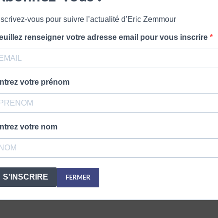
nscrivez-vous pour suivre l’actualité d’Eric Zemmour
euillez renseigner votre adresse email pour vous inscrire
ntrez votre prénom
ntrez votre nom
2 COMMENTAIRES
S'INSCRIRE
FERMER
 E Z est encore trop sinçère!!! incroyable de dire cela, mais c un a
 les pompes, oui monsieur, mais je comprends;… ect…… pour entrer 