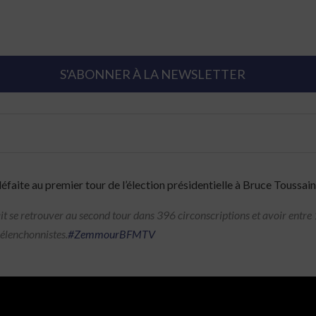
S'ABONNER À LA NEWSLETTER
faite au premier tour de l’élection présidentielle à Bruce Toussa
rrait se retrouver au second tour dans 396 circonscriptions et avoir entre 
élenchonnistes.
#ZemmourBFMTV