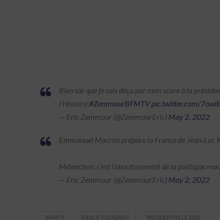
Bien sûr que je suis déçu par mon score à la présiden
l’Histoire.
#ZemmourBFMTV
pic.twitter.com/7ow
— Eric Zemmour (@ZemmourEric)
May 2, 2022
Emmanuel Macron prépare la France de Jean-Luc Méle
Mélenchon, c’est l’aboutissement de la politique ma
— Eric Zemmour (@ZemmourEric)
May 2, 2022
BFMTV
BRUCE TOUSSAINT
PRÉSIDENTIELLE 2022