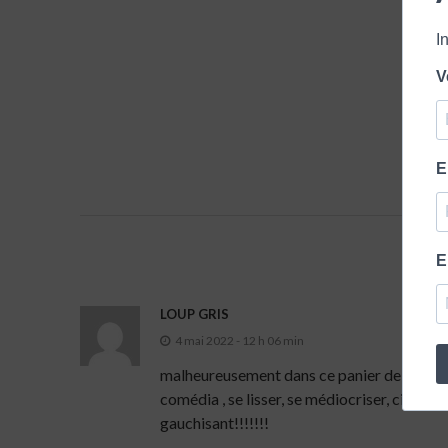
I
V
E
E
LOUP GRIS
4 mai 2022 - 12 h 06 min
malheureusement dans ce panier de guignolos,
comédia , se lisser, se médiocriser, cirer
gauchisant!!!!!!!