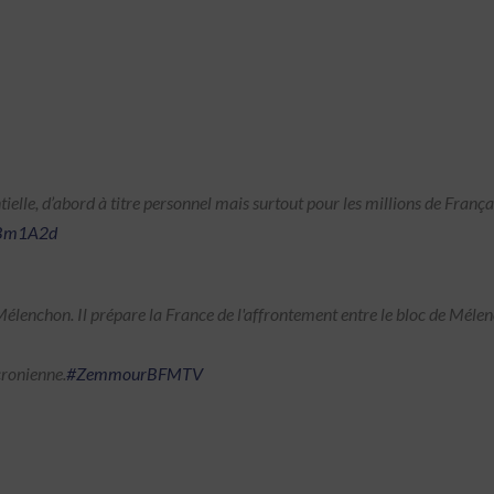
tielle, d’abord à titre personnel mais surtout pour les millions de França
iBm1A2d
nchon. Il prépare la France de l'affrontement entre le bloc de Mélench
cronienne.
#ZemmourBFMTV