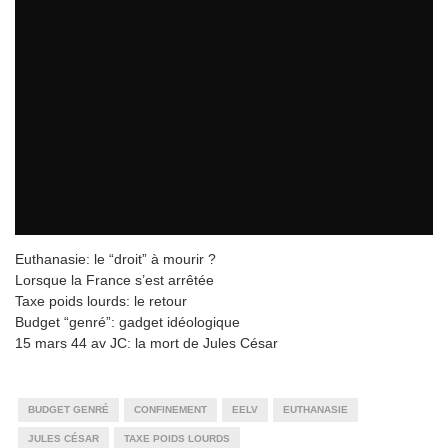
Euthanasie: le “droit” à mourir ?
Lorsque la France s’est arrêtée
Taxe poids lourds: le retour
Budget “genré”: gadget idéologique
15 mars 44 av JC: la mort de Jules César
BUDGET GENRÉ
CONFINEMENT
EELV
EUTHANASIE
JULES CÉSAR
TAXE POIDS LOURDS