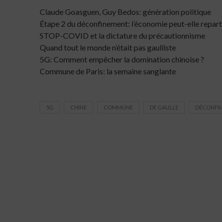
Claude Goasguen, Guy Bedos: génération politique
Étape 2 du déconfinement: l’économie peut-elle reparti
STOP-COVID et la dictature du précautionnisme
Quand tout le monde n’était pas gaulliste
5G: Comment empêcher la domination chinoise ?
Commune de Paris: la semaine sanglante
5G
CHINE
COMMUNE
DE GAULLE
DÉCONFI