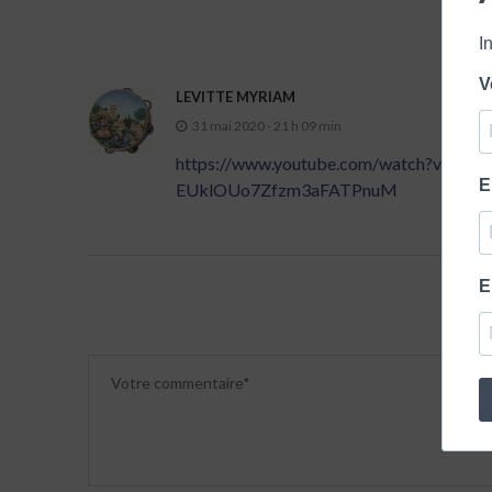
I
V
LEVITTE MYRIAM
31 mai 2020 - 21 h 09 min
https://www.youtube.com/watch?v=C
E
EUklOUo7Zfzm3aFATPnuM
E