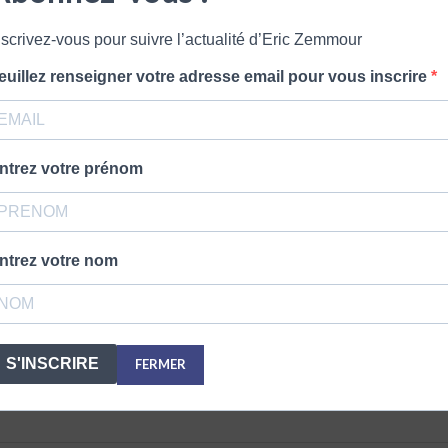
1 COMMENTAIRE
nscrivez-vous pour suivre l’actualité d’Eric Zemmour
euillez renseigner votre adresse email pour vous inscrire
kE7yB8uzeM&feature=share&fbclid=IwAR0BAl8ggYAw7t51orE
ntrez votre prénom
ntrez votre nom
LAISSER UN COMMENTAIRE
S'INSCRIRE
FERMER