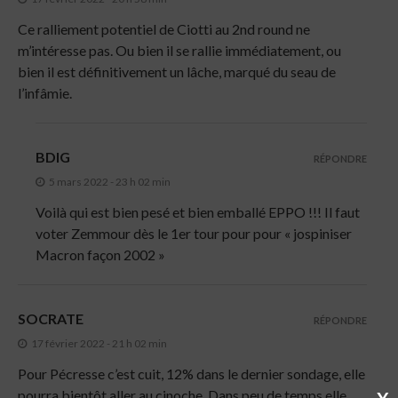
Ce ralliement potentiel de Ciotti au 2nd round ne
m’intéresse pas. Ou bien il se rallie immédiatement, ou
bien il est définitivement un lâche, marqué du seau de
l’infâmie.
BDIG
RÉPONDRE
5 mars 2022 - 23 h 02 min
Voilà qui est bien pesé et bien emballé EPPO !!! Il faut
voter Zemmour dès le 1er tour pour pour « jospiniser
Macron façon 2002 »
SOCRATE
RÉPONDRE
17 février 2022 - 21 h 02 min
Pour Pécresse c’est cuit, 12% dans le dernier sondage, elle
pourra bientôt aller au cinoche. Dans peu de temps elle