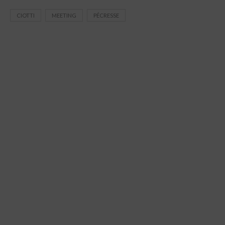
CIOTTI
MEETING
PÉCRESSE