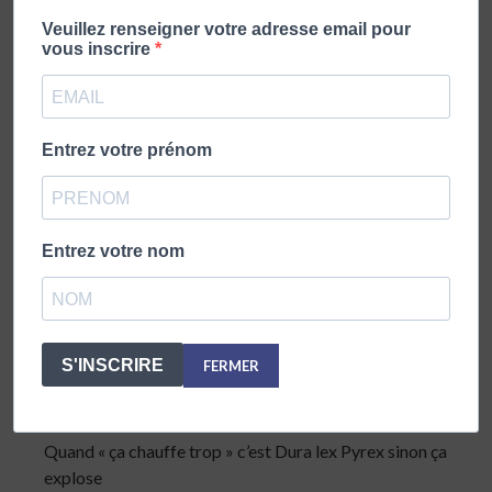
BISMUTH
RÉPONDRE
Veuillez renseigner votre adresse email pour
19 février 2022 - 18 h 19 min
vous inscrire
Chiotti, cause toujours….
Entrez votre prénom
CAMERON
RÉPONDRE
20 février 2022 - 22 h 27 min
Eric Zemmour doit faire très attention à ne pas accepter
n’importe quels ralliements, en particulier les ralliements
Entrez votre nom
d’opportunistes prêts à le lâcher à la première anicroche.
Dura lex, sed lex.
S'INSCRIRE
FERMER
BDIG
RÉPONDRE
21 mars 2022 - 16 h 56 min
Quand « ça chauffe trop » c’est Dura lex Pyrex sinon ça
explose