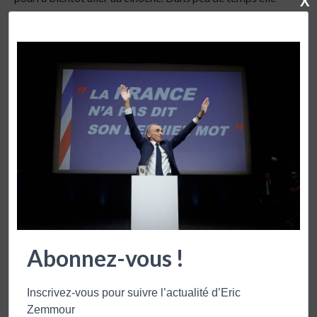
X
sera derrière Mélenchon, et là ce sera le sauve qui peut
chez les LR, Zemmour les attend à bras ouverts. Les
Horaces et les Curiaces, ne manquez pas la suite.
VERITAS
RÉPONDRE
17 février 2022 - 22 h 00 min
EPPO ,je pense que vous avez aussi vu juste !!!!!!!!
DE VILLE
RÉPONDRE
18 février 2022 - 13 h 06 min
ciotti, l’infamie, je pense qu’il s’assoit dessus! mais comme
Abonnez-vous !
ç’est pas un cave, il décidera ,quand sa pouliche , a 5 contre
un, aujourd’hui, passera a 40 contre un
Inscrivez-vous pour suivre l’actualité d’Eric
Zemmour