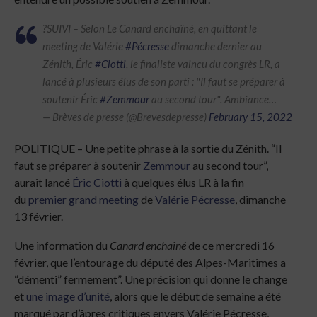
?SUIVI – Selon Le Canard enchaîné, en quittant le
meeting de Valérie
#Pécresse
dimanche dernier au
Zénith, Éric
#Ciotti
, le finaliste vaincu du congrès LR, a
lancé à plusieurs élus de son parti : "Il faut se préparer à
soutenir Éric
#Zemmour
au second tour". Ambiance…
— Brèves de presse (@Brevesdepresse)
February 15, 2022
POLITIQUE – Une petite phrase à la sortie du Zénith. “Il
faut se préparer à soutenir
Zemmour
au second tour”,
aurait lancé
Éric Ciotti
à quelques élus LR à la fin
du
premier grand meeting
de
Valérie Pécresse
, dimanche
13 février.
Une information du
Canard enchaîné
de ce mercredi 16
février, que l’entourage du député des Alpes-Maritimes a
“démenti” fermement”. Une précision qui donne le change
et
une image d’unité
, alors que le début de semaine a été
marqué par d’âpres critiques envers Valérie Pécresse,