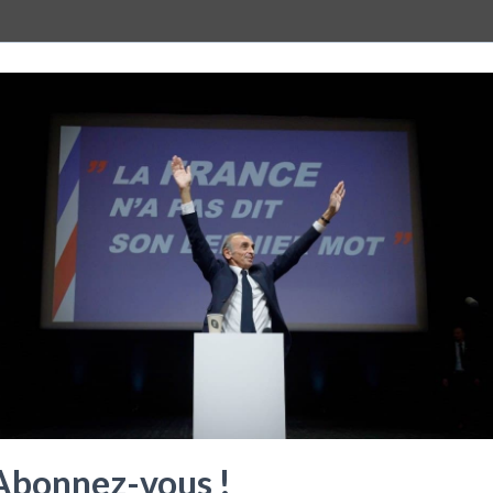
18 COMMENTAIRES
nce de la présence d’Eric Zemmour chez Hanouna. Mais je suppose qu’i
Abonnez-vous !