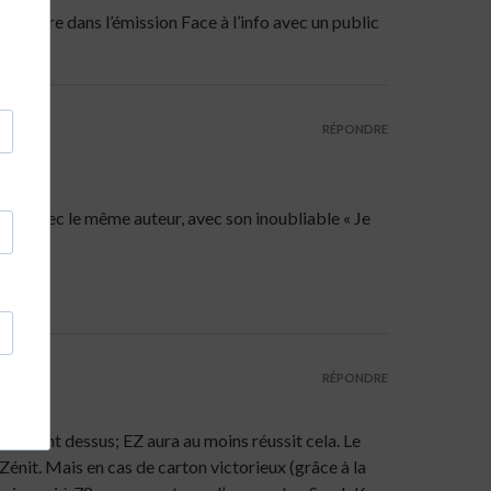
 le faire dans l’émission Face à l’info avec un public
RÉPONDRE
mais avec le même auteur, avec son inoubliable « Je
RÉPONDRE
se font dessus; EZ aura au moins réussit cela. Le
Zénit. Mais en cas de carton victorieux (grâce à la