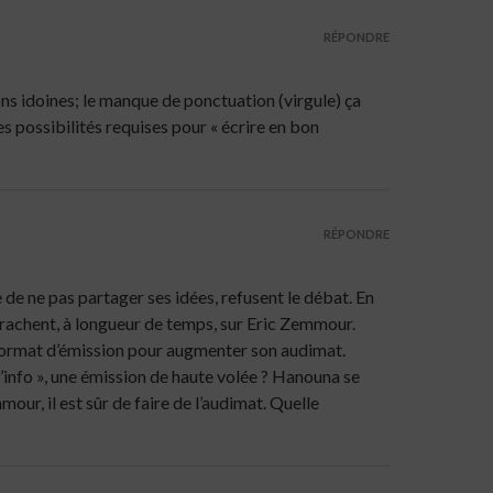
RÉPONDRE
ons idoines; le manque de ponctuation (virgule) ça
es possibilités requises pour « écrire en bon
RÉPONDRE
e ne pas partager ses idées, refusent le débat. En
 crachent, à longueur de temps, sur Eric Zemmour.
 format d’émission pour augmenter son audimat.
 l’info », une émission de haute volée ? Hanouna se
our, il est sûr de faire de l’audimat. Quelle