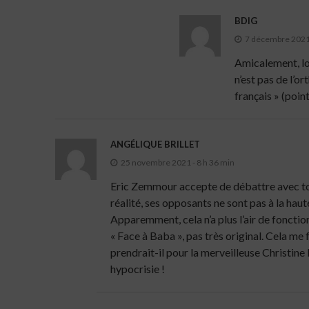
BDIG
7 décembre 2021 
Amicalement, lor
n’est pas de l’o
français » (poi
ANGÉLIQUE BRILLET
25 novembre 2021 - 8 h 36 min
Eric Zemmour accepte de débattre avec tout
réalité, ses opposants ne sont pas à la hau
Apparemment, cela n’a plus l’air de foncti
« Face à Baba », pas très original. Cela me 
prendrait-il pour la merveilleuse Christine
hypocrisie !