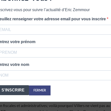
eut parler aux classes populaires et les jeunes. C’était difficile de
nscrivez-vous pour suivre l’actualité d’Eric Zemmour
euillez renseigner votre adresse email pour vous inscrire
ntrez votre prénom
 avait ouvert le bal, certes dans une émission a priori différente 
nd Oral » du nouveau bac, cet épreuve de singe à bagout?
ntrez votre nom
ur le coup sans humour soupirer.
S'INSCRIRE
FERMER
l’hystérie ANTI ZEMMOUR déclenchée par le régime des partis. Ils 
 fiscales et administratives; voilà pourquoi Villers ne vient pas au 