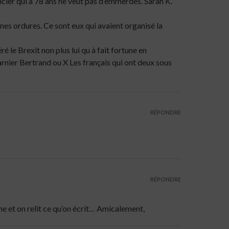
ncier qui à 78 ans ne veut pas d’emmerdes. Sarah K.
.
ines ordures. Ce sont eux qui avaient organisé la
é le Brexit non plus lui qu à fait fortune en
rnier Bertrand ou X Les français qui ont deux sous
RÉPONDRE
RÉPONDRE
e et on relit ce qu’on écrit… Amicalement,