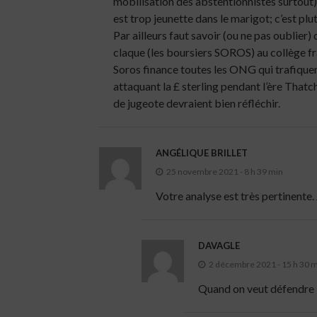
mobilisation des abstentionnistes surtout) 
est trop jeunette dans le marigot; c’est p
Par ailleurs faut savoir (ou ne pas oublier)
claque (les boursiers SOROS) au collège f
Soros finance toutes les ONG qui trafiquent 
attaquant la £ sterling pendant l’ère That
de jugeote devraient bien réfléchir.
ANGÉLIQUE BRILLET
25 novembre 2021 - 8 h 39 min
Votre analyse est très pertinente.
DAVAGLE
2 décembre 2021 - 15 h 30 
Quand on veut défendre l