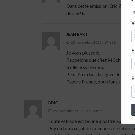
Dans cette émission, Eric Zemmour p
I
de CSP+.
V
JEAN BART
25 novembre 2021 - 17 h 38 min
E
Je vous plussoie.
Rappelons que c’est M.Schiappa qui
trolle le système ».
Peut-être dans la lignée du « Gra
E
Pauvre France, pourrions-nous po
BDIG
25 novembre 2021 - 2 h 04 min
Toute estrade est bonne à battre au vu de 
Puy du fou à reçut des menaces de rétorsion