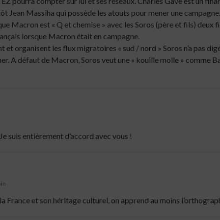
EZ pourra compter sur lui et ses réseaux. Charles Gave est un fina
lutôt Jean Massiha qui possède les atouts pour mener une campagne
 que Macron est « Q et chemise » avec les Soros (père et fils) deux f
rançais lorsque Macron était en campagne.
et organisent les flux migratoires « sud / nord » Soros n’a pas digér
cher. A défaut de Macron, Soros veut une « kouille molle » comme Ba
 Je suis entièrement d’accord avec vous !
min
a France et son héritage culturel, on apprend au moins l’orthograph