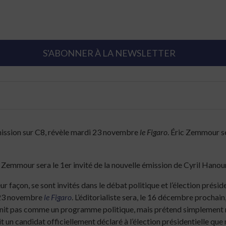
S'ABONNER À LA NEWSLETTER
mission sur C8, révèle mardi 23 novembre
le Figaro
. Éric Zemmour se
 Zemmour sera le 1er invité de la nouvelle émission de Cyril Hanou
 façon, se sont invités dans le débat politique et l’élection prési
i 23 novembre
le Figaro
. L’éditorialiste sera, le 16 décembre prochain
finit pas comme un programme politique, mais prétend simplement
it un candidat officiellement déclaré à l’élection présidentielle que 