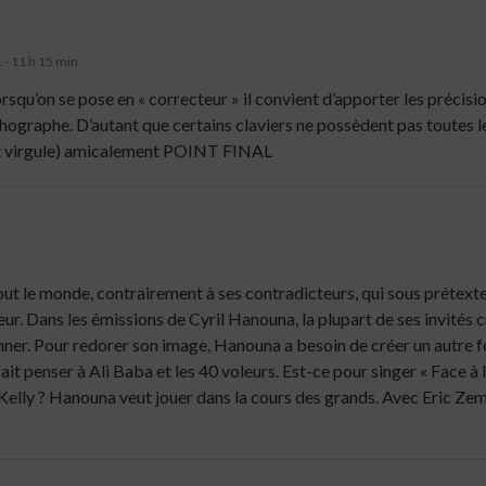
- 11 h 15 min
squ’on se pose en « correcteur » il convient d’apporter les précisi
rthographe. D’autant que certains claviers ne possèdent pas toutes l
nt virgule) amicalement POINT FINAL
 le monde, contrairement à ses contradicteurs, qui sous prétexte d
teur. Dans les émissions de Cyril Hanouna, la plupart de ses invités
onner. Pour redorer son image, Hanouna a besoin de créer un autre
fait penser à Ali Baba et les 40 voleurs. Est-ce pour singer « Face à
 Kelly ? Hanouna veut jouer dans la cours des grands. Avec Eric Zemm