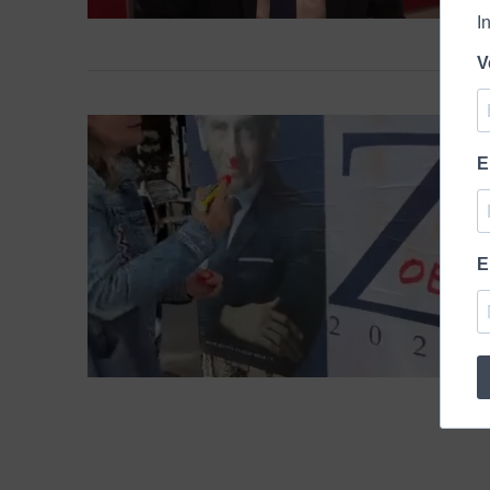
I
V
E
E